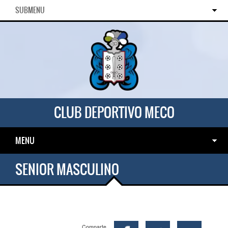
SUBMENU
CLUB DEPORTIVO MECO
MENU
SENIOR MASCULINO
Comparte