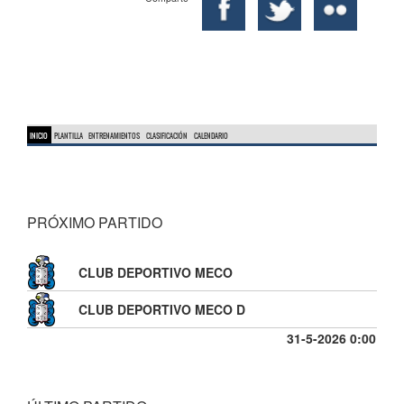
INICIO
PLANTILLA
ENTRENAMIENTOS
CLASIFICACIÓN
CALENDARIO
PRÓXIMO PARTIDO
CLUB DEPORTIVO MECO
CLUB DEPORTIVO MECO D
31-5-2026 0:00