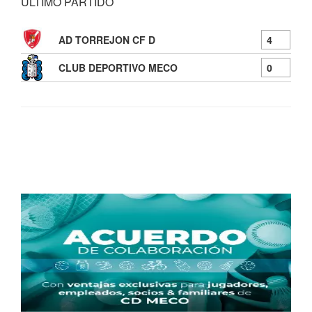
ÚLTIMO PARTIDO
4
AD TORREJON CF D
0
CLUB DEPORTIVO MECO