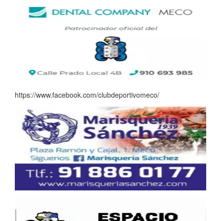
https://www.facebook.com/clubdeportivomeco/