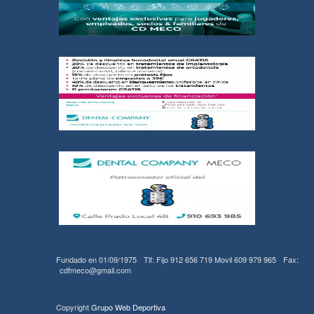
Fundado en 01/09/1975
Tlf: Fijo 912 656 719 Movil 609 979 965
Fax:
cdfmeco@gmail.com
Copyright
Grupo Web Deportiva