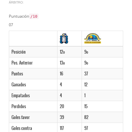
ÁRBITRO:
Puntuación
/10
07
Posición
12º
9º
Pos. Anterior
13º
9º
Puntos
16
37
Ganados
4
12
Empatados
4
1
Perdidos
20
15
Goles favor
39
82
Goles contra
117
97