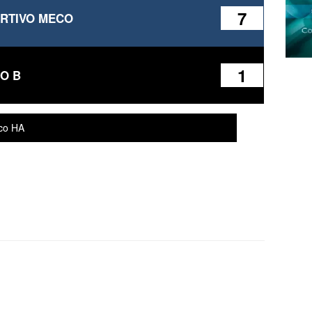
7
RTIVO MECO
1
O B
eco HA