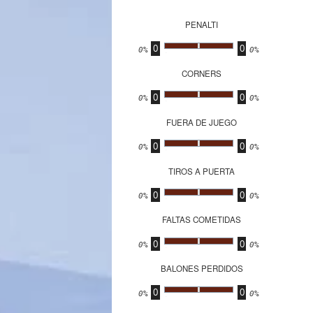
PENALTI
0
0
.
0%
0%
CORNERS
0
0
.
0%
0%
FUERA DE JUEGO
0
0
.
0%
0%
TIROS A PUERTA
0
0
.
0%
0%
FALTAS COMETIDAS
0
0
.
0%
0%
BALONES PERDIDOS
0
0
.
0%
0%