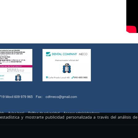
 719 Movil 609 979 965
Fax:
cdfmeco@gmail.com
eb
Aviso legal
Politica de privacidad
Acceso administradores
 estadística y mostrarte publicidad personalizada a través del análisis 