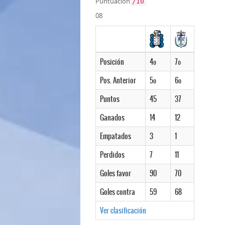
Puntuación
/10
08
Posición
4º
7º
Pos. Anterior
5º
6º
Puntos
45
37
Ganados
14
12
Empatados
3
1
Perdidos
7
11
Goles favor
90
70
Goles contra
59
68
Ver clasificación