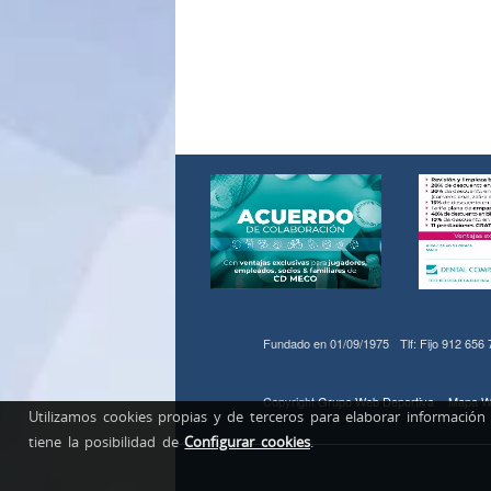
Fundado en 01/09/1975
Tlf: Fijo 912 656
Copyright
Grupo Web Deportiva
Mapa W
Utilizamos cookies propias y de terceros para elaborar información
tiene la posibilidad de
Configurar cookies
.