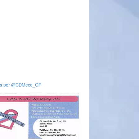
ts por @CDMeco_OF