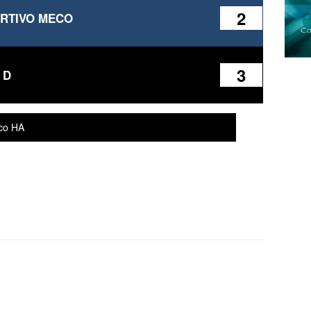
2
RTIVO MECO
3
 D
eco HA