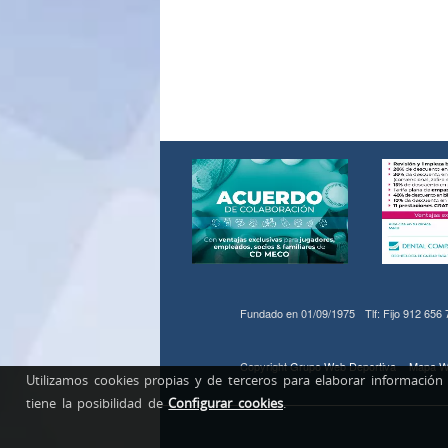
Fundado en 01/09/1975
Tlf: Fijo 912 656
Copyright
Grupo Web Deportiva
Mapa W
Utilizamos cookies propias y de terceros para elaborar información
tiene la posibilidad de
Configurar cookies
.