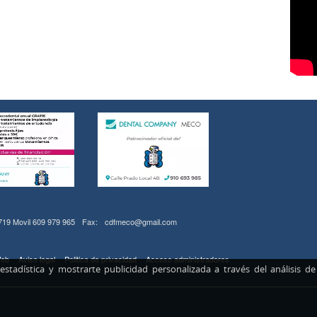
 719 Movil 609 979 965
Fax:
cdfmeco@gmail.com
eb
Aviso legal
Politica de privacidad
Acceso administradores
 estadística y mostrarte publicidad personalizada a través del análisis 