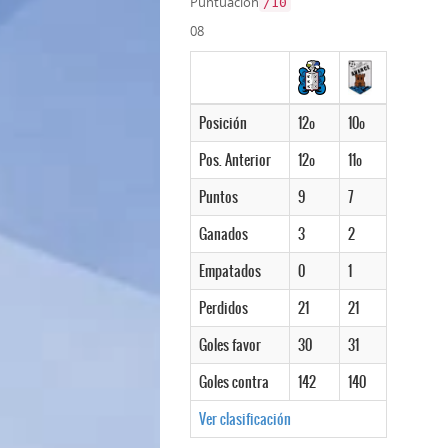
Puntuación
/10
08
Posición
12º
10º
Pos. Anterior
12º
11º
Puntos
9
7
Ganados
3
2
Empatados
0
1
Perdidos
21
21
Goles favor
30
31
Goles contra
142
140
Ver clasificación