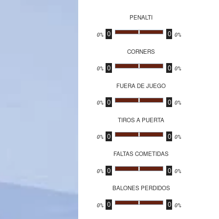
PENALTI
0
0
.
0%
0%
CORNERS
0
0
.
0%
0%
FUERA DE JUEGO
0
0
.
0%
0%
TIROS A PUERTA
0
0
.
0%
0%
FALTAS COMETIDAS
0
0
.
0%
0%
BALONES PERDIDOS
0
0
.
0%
0%