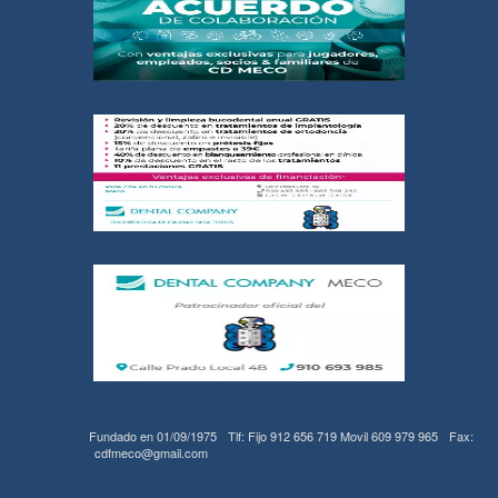
Fundado en 01/09/1975
Tlf: Fijo 912 656 719 Movil 609 979 965
Fax:
cdfmeco@gmail.com