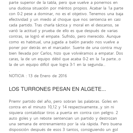
parte superior de la tabla, pero que vuelve a ponernos en
una dudosa situación por méritos propios. Acabar la 1a parte
con 0-2 pese a dominar, no es el objetivo. Tenemos una baja
efectividad y un miedo al choque que nos sentencia en casi
cada partido. Tras charla táctica y moral en el descanso, se
varió la actitud y prueba de ello es que después de varias
contras, se logró el empate. Sufrido, pero merecido. Aunque
como es habitual, una jugada a balón parado nos vuelve a
poner por detrás en el marcador. Suerte de una contra muy
bien llevada por Carlos, hizo que volviéramos a empatar. Dos
caras, la de un equipo débil que acaba 0-2 en la 1a parte...o
la de un equipo difícil que logra 3-1 en la segunda...
.
NOTICIA : 13 de Enero de 2016
LOS TURRONES PESAN EN ALGETE...
Priemr partido del año, pero sobran las palabras. Goles en
contra en el minuto 10,12 y 14 respectivamente...y sin ni
siquiera contabilizar tiros a puerta en contra con peligro. 2
auto goles y un rebote sentencian un partido y destrozan
una semana de entrenamiento por la vía rápida. Pero buena
disposición después de esos 3 tantos, consiguiendo un gol